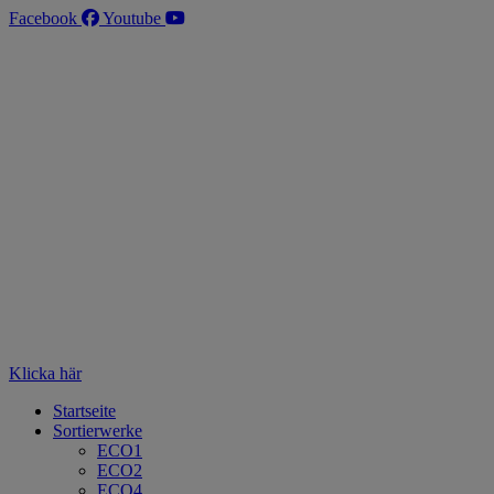
Zum
Facebook
Youtube
Inhalt
wechseln
Klicka här
Startseite
Sortierwerke
ECO1
ECO2
ECO4