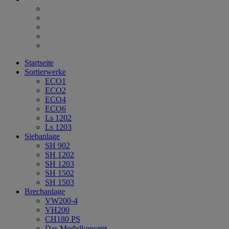
Startseite
Sortierwerke
ECO1
ECO2
ECO4
ECO6
Ls 1202
Ls 1203
Siebanlage
SH 902
SH 1202
SH 1203
SH 1502
SH 1503
Brechanlage
VW200-4
VH200
CH180 PS
Das Modulkoncept