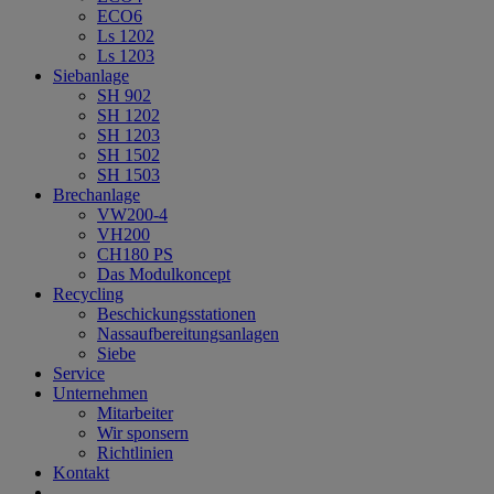
ECO6
Ls 1202
Ls 1203
Siebanlage
SH 902
SH 1202
SH 1203
SH 1502
SH 1503
Brechanlage
VW200-4
VH200
CH180 PS
Das Modulkoncept
Recycling
Beschickungsstationen
Nassaufbereitungsanlagen
Siebe
Service
Unternehmen
Mitarbeiter
Wir sponsern
Richtlinien
Kontakt