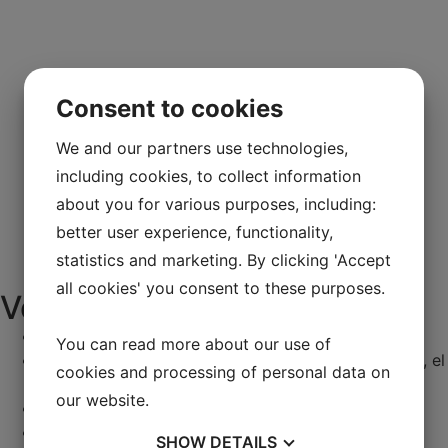
Consent to cookies
We and our partners use technologies,
including cookies, to collect information
about you for various purposes, including:
better user experience, functionality,
statistics and marketing. By clicking 'Accept
all cookies' you consent to these purposes.
Ventajas
Se puede utilizar con todo tipo de dispositivos
You can read more about our use of
Reduce los costes de las cargadoras sobre ruedas, el
cookies and processing of personal data on
gasóleo y la mano de obra
our website.
Reducir el impacto medioambiental
Aumenta la capacidad de almacenamiento
SHOW
DETAILS