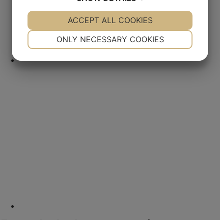
YES
ACCEPT ALL COOKIES
NO
YES
NO
NECESSARY
PREFERENCES
ONLY NECESSARY COOKIES
YES
NO
YES
NO
MARKETING
STATISTICS