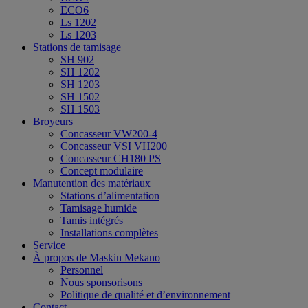
ECO6
Ls 1202
Ls 1203
Stations de tamisage
SH 902
SH 1202
SH 1203
SH 1502
SH 1503
Broyeurs
Concasseur VW200-4
Concasseur VSI VH200
Concasseur CH180 PS
Concept modulaire
Manutention des matériaux
Stations d’alimentation
Tamisage humide
Tamis intégrés
Installations complètes
Service
À propos de Maskin Mekano
Personnel
Nous sponsorisons
Politique de qualité et d’environnement
Contact