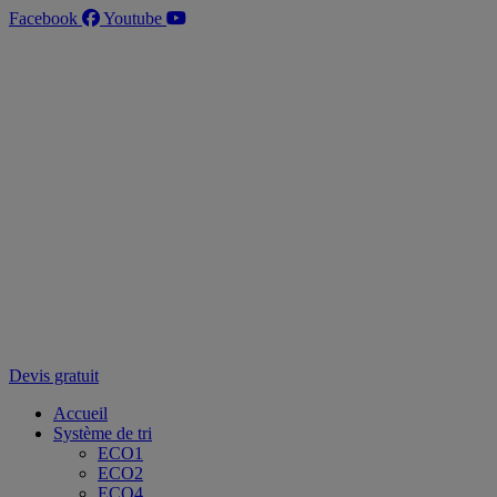
Aller
Facebook
Youtube
au
contenu
Devis gratuit
Accueil
Système de tri
ECO1
ECO2
ECO4