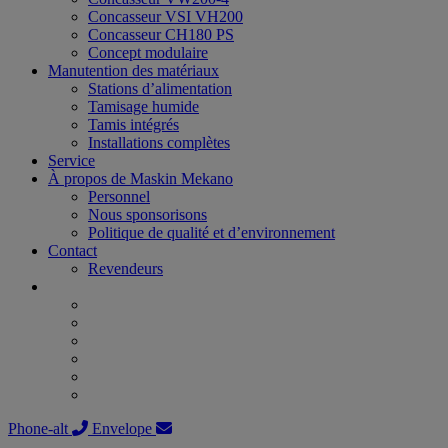
Concasseur VSI VH200
Concasseur CH180 PS
Concept modulaire
Manutention des matériaux
Stations d’alimentation
Tamisage humide
Tamis intégrés
Installations complètes
Service
À propos de Maskin Mekano
Personnel
Nous sponsorisons
Politique de qualité et d’environnement
Contact
Revendeurs
Phone-alt
Envelope