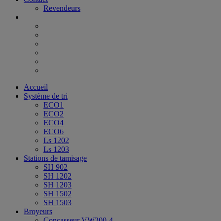
Revendeurs
Accueil
Système de tri
ECO1
ECO2
ECO4
ECO6
Ls 1202
Ls 1203
Stations de tamisage
SH 902
SH 1202
SH 1203
SH 1502
SH 1503
Broyeurs
Concasseur VW200-4