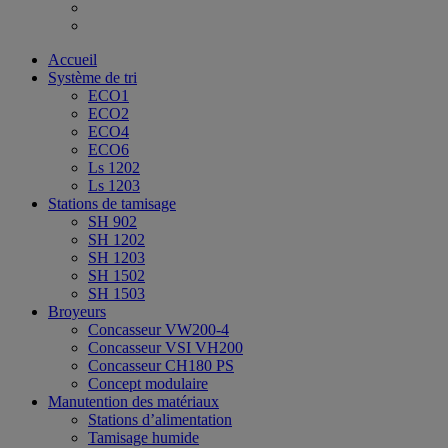
Accueil
Système de tri
ECO1
ECO2
ECO4
ECO6
Ls 1202
Ls 1203
Stations de tamisage
SH 902
SH 1202
SH 1203
SH 1502
SH 1503
Broyeurs
Concasseur VW200-4
Concasseur VSI VH200
Concasseur CH180 PS
Concept modulaire
Manutention des matériaux
Stations d’alimentation
Tamisage humide