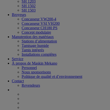
SH 1203
SH 1502
SH 1503
Broyeurs
Concasseur VW200-4
Concasseur VSI VH200
Concasseur CH180 PS
Concept modulaire
Manutention des matériaux
Stations d’alimentation
Tamisage humide
Tamis intégrés
Installations complètes
Service
À propos de Maskin Mekano
Personnel
Nous sponsorisons
Politique de qualité et d’environnement
Contact
Revendeurs