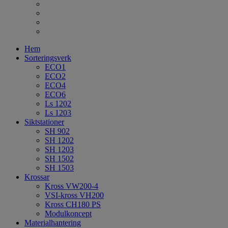
Hem
Sorteringsverk
ECO1
ECO2
ECO4
ECO6
Ls 1202
Ls 1203
Siktstationer
SH 902
SH 1202
SH 1203
SH 1502
SH 1503
Krossar
Kross VW200-4
VSI-kross VH200
Kross CH180 PS
Modulkoncept
Materialhantering