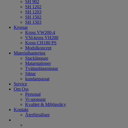
SH 902
SH 1202
SH 1203
SH 1502
SH 1503
Krossar
Kross VW200-4
VSI-kross VH200
Kross CH180 PS
Modulkoncept
Materialhantering
Stackläggare
Matarstationer
Tvättanläggningar
Siktar
kundanpassat
Service
Om Oss
Personal
Vi sponsrar
Kvalitet & Miljöpolicy
Kontakt
Återförsäljare