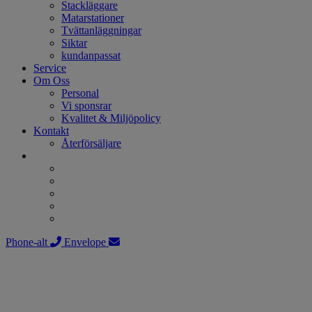
Stackläggare
Matarstationer
Tvättanläggningar
Siktar
kundanpassat
Service
Om Oss
Personal
Vi sponsrar
Kvalitet & Miljöpolicy
Kontakt
Återförsäljare
Phone-alt
Envelope