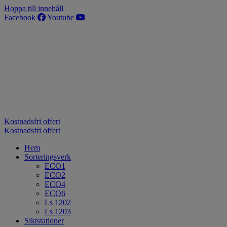
Hoppa till innehåll
Facebook
Youtube
Kostnadsfri offert
Kostnadsfri offert
Hem
Sorteringsverk
ECO1
ECO2
ECO4
ECO6
Ls 1202
Ls 1203
Siktstationer