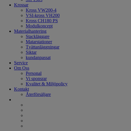
Krossar
Kross VW200-4
VSI-kross VH200
Kross CH180 PS
Modulkoncept
Materialhantering
Stackläggare
Matarstationer
Tvättanläggningar
Siktar
kundanpassat
Service
Om Oss
Personal
Vi sponsrar
Kvalitet & Miljöpolicy
Kontakt
Återförsäljare