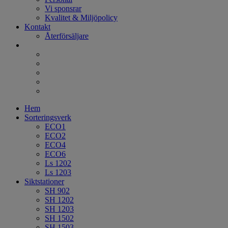
Vi sponsrar
Kvalitet & Miljöpolicy
Kontakt
Återförsäljare
Hem
Sorteringsverk
ECO1
ECO2
ECO4
ECO6
Ls 1202
Ls 1203
Siktstationer
SH 902
SH 1202
SH 1203
SH 1502
SH 1503