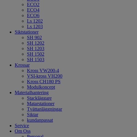
ECO2
ECO4
ECO6
Ls 1202
Ls 1203
Siktstationer
SH 902
SH 1202
SH 1203
SH 1502
SH 1503
Krossar
Kross VW200-4
VSI-kross VH200
Kross CH180 PS
Modulkoncept
Materialhantering
Stackläggare
Matarstationer
Tvättanläggningar
Siktar
kundanpassat
Service
Om Oss
Personal