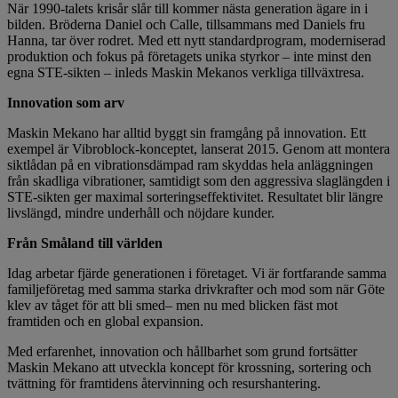
När 1990-talets krisår slår till kommer nästa generation ägare in i
bilden. Bröderna Daniel och Calle, tillsammans med Daniels fru
Hanna, tar över rodret. Med ett nytt standardprogram, moderniserad
produktion och fokus på företagets unika styrkor – inte minst den
egna STE-sikten – inleds Maskin Mekanos verkliga tillväxtresa.
Innovation som arv
Maskin Mekano har alltid byggt sin framgång på innovation. Ett
exempel är Vibroblock-konceptet, lanserat 2015. Genom att montera
siktlådan på en vibrationsdämpad ram skyddas hela anläggningen
från skadliga vibrationer, samtidigt som den aggressiva slaglängden i
STE-sikten ger maximal sorteringseffektivitet. Resultatet blir längre
livslängd, mindre underhåll och nöjdare kunder.
Från Småland till världen
Idag arbetar fjärde generationen i företaget. Vi är fortfarande samma
familjeföretag med samma starka drivkrafter och mod som när Göte
klev av tåget för att bli smed– men nu med blicken fäst mot
framtiden och en global expansion.
Med erfarenhet, innovation och hållbarhet som grund fortsätter
Maskin Mekano att utveckla koncept för krossning, sortering och
tvättning för framtidens återvinning och resurshantering.