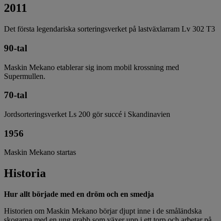
2011
Det första legendariska sorteringsverket på lastväxlarram Lv 302 T3
90-tal
Maskin Mekano etablerar sig inom mobil krossning med
Supermullen.
70-tal
Jordsorteringsverket Ls 200 gör succé i Skandinavien
1956
Maskin Mekano startas
Historia
Hur allt började med en dröm och en smedja
Historien om Maskin Mekano börjar djupt inne i de småländska
skogarna med en ung grabb som växer upp i ett torp och arbetar på