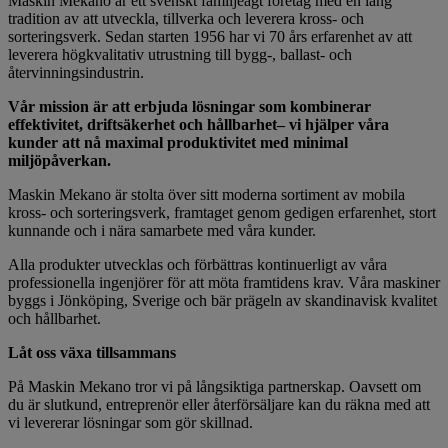
Maskin Mekano är ett svenskt familjeägt företag med en lång
tradition av att utveckla, tillverka och leverera kross- och
sorteringsverk. Sedan starten 1956 har vi 70 års erfarenhet av att
leverera högkvalitativ utrustning till bygg-, ballast- och
återvinningsindustrin.
Vår mission är att erbjuda lösningar som kombinerar
effektivitet, driftsäkerhet och hållbarhet– vi hjälper våra
kunder att nå maximal produktivitet med minimal
miljöpåverkan.
Maskin Mekano är stolta över sitt moderna sortiment av mobila
kross- och sorteringsverk, framtaget genom gedigen erfarenhet, stort
kunnande och i nära samarbete med våra kunder.
Alla produkter utvecklas och förbättras kontinuerligt av våra
professionella ingenjörer för att möta framtidens krav. Våra maskiner
byggs i Jönköping, Sverige och bär prägeln av skandinavisk kvalitet
och hållbarhet.
Låt oss växa tillsammans
På Maskin Mekano tror vi på långsiktiga partnerskap. Oavsett om
du är slutkund, entreprenör eller återförsäljare kan du räkna med att
vi levererar lösningar som gör skillnad.