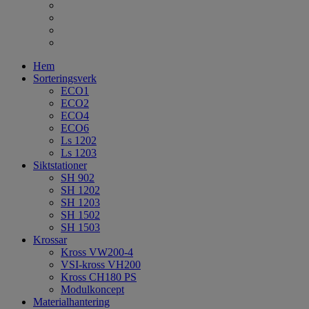
Hem
Sorteringsverk
ECO1
ECO2
ECO4
ECO6
Ls 1202
Ls 1203
Siktstationer
SH 902
SH 1202
SH 1203
SH 1502
SH 1503
Krossar
Kross VW200-4
VSI-kross VH200
Kross CH180 PS
Modulkoncept
Materialhantering