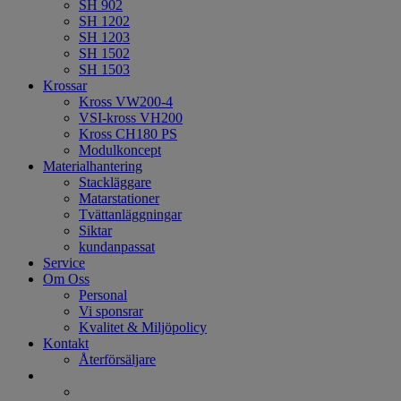
SH 902
SH 1202
SH 1203
SH 1502
SH 1503
Krossar
Kross VW200-4
VSI-kross VH200
Kross CH180 PS
Modulkoncept
Materialhantering
Stackläggare
Matarstationer
Tvättanläggningar
Siktar
kundanpassat
Service
Om Oss
Personal
Vi sponsrar
Kvalitet & Miljöpolicy
Kontakt
Återförsäljare