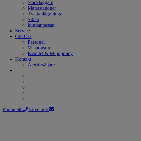
Stackläggare
Matarstationer
Tvättanläggningar
Siktar
kundanpassat
Service
Om Oss
Personal
Vi sponsrar
Kvalitet & Miljöpolicy
Kontakt
Återförsäljare
Phone-alt
Envelope