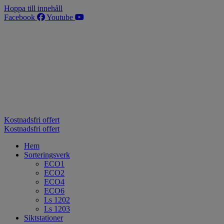
Hoppa till innehåll
Facebook
Youtube
Kostnadsfri offert
Kostnadsfri offert
Hem
Sorteringsverk
ECO1
ECO2
ECO4
ECO6
Ls 1202
Ls 1203
Siktstationer