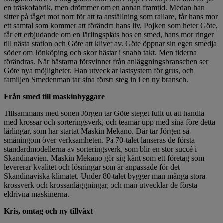
en träskofabrik, men drömmer om en annan framtid. Medan han
sitter på tåget mot norr för att ta anställning som rallare, får hans mor
ett samtal som kommer att förändra hans liv. Pojken som heter Göte,
får ett erbjudande om en lärlingsplats hos en smed, hans mor ringer
till nästa station och Göte att kliver av. Göte öppnar sin egen smedja
söder om Jönköping och skor hästar i snabb takt. Men tiderna
förändras. När hästarna försvinner från anläggningsbranschen ser
Göte nya möjligheter. Han utvecklar lastsystem för grus, och
familjen Smedenman tar sina första steg in i en ny bransch.
Från smed till maskinbyggare
Tillsammans med sonen Jörgen tar Göte steget fullt ut att handla
med krossar och sorteringsverk, och teamar upp med sina före detta
lärlingar, som har startat Maskin Mekano. Där tar Jörgen så
småningom över verksamheten. På 70-talet lanseras de första
standardmodellerna av sorteringsverk, som blir en stor succé i
Skandinavien. Maskin Mekano gör sig känt som ett företag som
levererar kvalitet och lösningar som är anpassade för det
Skandinaviska klimatet. Under 80-talet bygger man många stora
krossverk och krossanläggningar, och man utvecklar de första
eldrivna maskinerna.
Kris, omtag och ny tillväxt