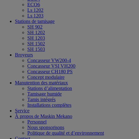
ECO6
Ls 1202
Ls 1203
Stations de tamisage
SH 902
SH 1202
SH 1203
SH 1502
SH 1503
Broyeurs
Concasseur VW200-4
Concasseur VSI VH200
Concasseur CH180 PS
Concept modulaire
Manutention des matériaux
Stations d’alimentation
Tamisage humide
Tamis intégrés
Installations complètes
Service
À propos de Maskin Mekano
Personnel
Nous sponsorisons
Politique de qualité et d’environnement
Contact