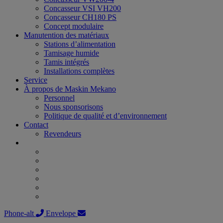
Concasseur VSI VH200
Concasseur CH180 PS
Concept modulaire
Manutention des matériaux
Stations d’alimentation
Tamisage humide
Tamis intégrés
Installations complètes
Service
À propos de Maskin Mekano
Personnel
Nous sponsorisons
Politique de qualité et d’environnement
Contact
Revendeurs
Phone-alt
Envelope