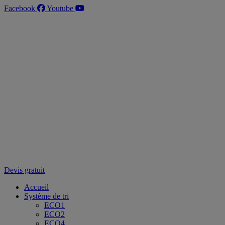
Aller
Facebook
Youtube
au
contenu
Devis gratuit
Accueil
Système de tri
ECO1
ECO2
ECO4