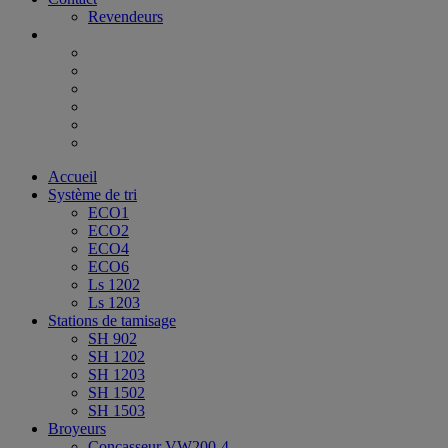
Revendeurs
Accueil
Système de tri
ECO1
ECO2
ECO4
ECO6
Ls 1202
Ls 1203
Stations de tamisage
SH 902
SH 1202
SH 1203
SH 1502
SH 1503
Broyeurs
Concasseur VW200-4