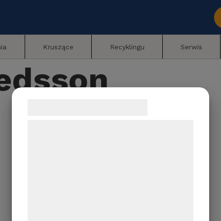
ia
Kruszące
Recyklingu
Serwis
redsson
Samtykke til cookies
Vi og vores samarbejdspartnere bruger
teknologier, herunder cookies, til at
indsamle oplysninger om dig til forskellige
formål, herunder: Tilpasning af annoncering,
bedre brugeroplevelse, funktionalitet,
statistik og marketing. Disse oplysninger
kan blive delt med annoncerings- og