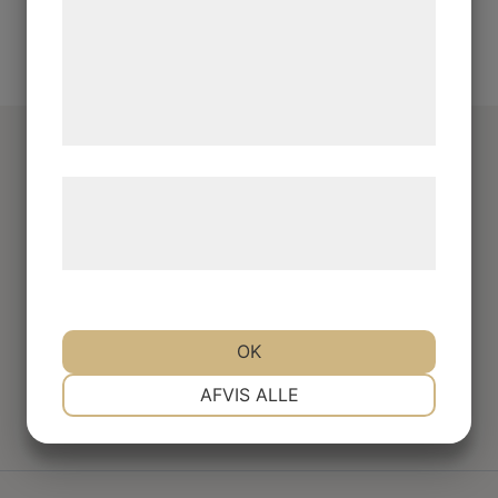
analysepartnere, som kan kombinere dem
med data, du tidligere har givet dem eller
de har indsamlet gennem din brug af deres
tjenester. Ved at klikke på 'OK' giver du
samtykke til disse formål.
Ważne linki
Læs mere om vores brug af cookies og
behandling af persondata på vores
Przesiewacze
hjemmeside.
Kruszące
Recyklingu
OK
NØDVENDIGE
PRÆFERENCER
AFVIS ALLE
MARKETING
STATISTIK