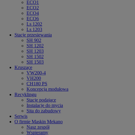
ECO1
ECO2
ECO4
ECO6
Ls 1202
Ls 1203
Stacje przesiewania
SH 902
SH 1202
SH 1203
SH 1502
SH 1503
Kruszące
VW200-4
VH200
CH180 PS
Koncepcja modułowa
Recyklingu
Stacje podające
Instalacje do mycia
Sita do zabudowy
Serwis
O firmie Maskin Mekano
Nasz zespół
Wspieramy