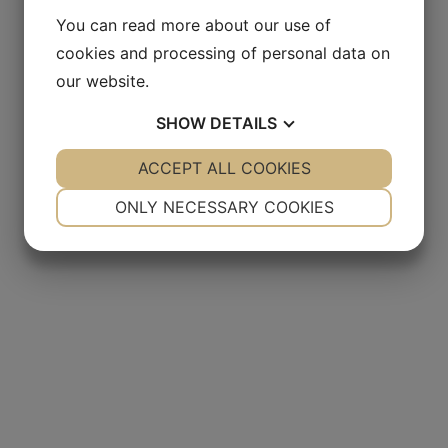
You can read more about our use of
cookies and processing of personal data on
our website.
SHOW
DETAILS
YES
ACCEPT ALL COOKIES
NO
YES
NO
NECESSARY
PREFERENCES
ONLY NECESSARY COOKIES
YES
NO
YES
NO
MARKETING
STATISTICS