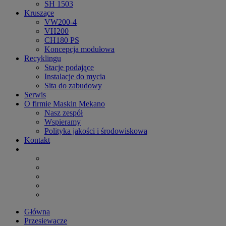
SH 1503
Kruszące
VW200-4
VH200
CH180 PS
Koncepcja modułowa
Recyklingu
Stacje podające
Instalacje do mycia
Sita do zabudowy
Serwis
O firmie Maskin Mekano
Nasz zespół
Wspieramy
Polityka jakości i środowiskowa
Kontakt
Główna
Przesiewacze