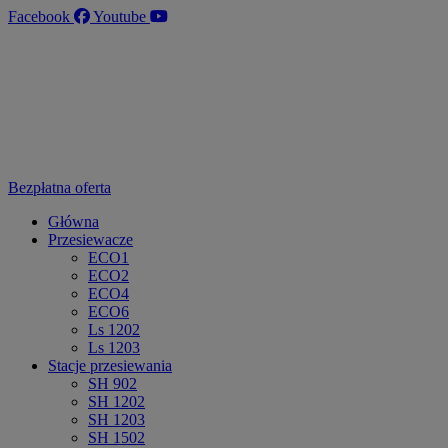
Przejdź
Facebook
Youtube
do
treści
Bezpłatna oferta
Główna
Przesiewacze
ECO1
ECO2
ECO4
ECO6
Ls 1202
Ls 1203
Stacje przesiewania
SH 902
SH 1202
SH 1203
SH 1502