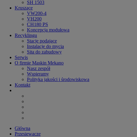
SH 1503
Kruszące
VW200-4
VH200
CH180 PS
Koncepcja modułowa
Recyklingu
Stacje podające
Instalacje do mycia
Sita do zabudowy
Serwis
O firmie Maskin Mekano
Nasz zespół
Wspieramy
Polityka jakości i środowiskowa
Kontakt
Główna
Przesiewacze