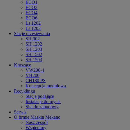
ECO1
ECO2
ECO4
ECO6
Ls 1202
Ls 1203
Stacje przesiewania
SH 902
SH 1202
SH 1203
SH 1502
SH 1503
Kruszące
VW200-4
VH200
CH180 PS
Koncepcja modułowa
Recyklingu
Stacje podające
Instalacje do mycia
Sita do zabudowy
Serwis
O firmie Maskin Mekano
Nasz zespół
Wspieramy