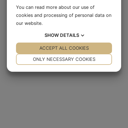
You can read more about our use of
cookies and processing of personal data on
our website.
SHOW
DETAILS
YES
ACCEPT ALL COOKIES
NO
YES
NO
NECESSARY
PREFERENCES
ONLY NECESSARY COOKIES
YES
NO
YES
NO
MARKETING
STATISTICS