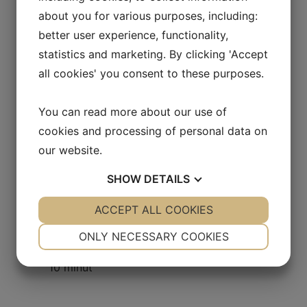
24 000
Pojazd kołowy
about you for various purposes, including:
better user experience, functionality,
statistics and marketing. By clicking 'Accept
Direktel
Olej napędowy
all cookies' you consent to these purposes.
You can read more about our use of
cookies and processing of personal data on
22 kW
4,5 l/h
our website.
SHOW
DETAILS
Skład
YES
ACCEPT ALL COOKIES
NO
YES
NO
NECESSARY
PREFERENCES
ONLY NECESSARY COOKIES
YES
NO
YES
NO
10 minut
MARKETING
STATISTICS