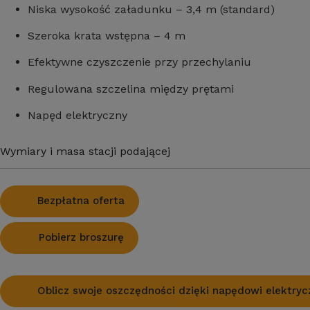
Niska wysokość załadunku – 3,4 m (standard)
Szeroka krata wstępna – 4 m
Efektywne czyszczenie przy przechylaniu
Regulowana szczelina między prętami
Napęd elektryczny
Wymiary i masa stacji podającej
Bezpłatna oferta
Pobierz broszurę
Oblicz swoje oszczędności dzięki napędowi elektry