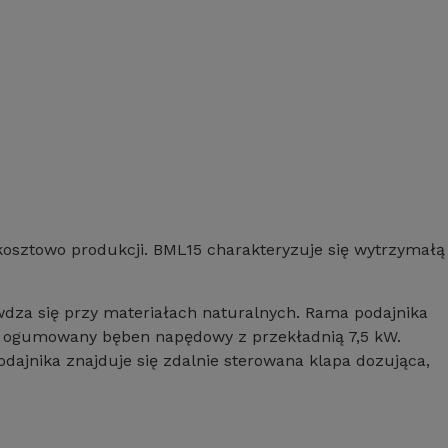
kosztowo produkcji.
BML15 charakteryzuje się wytrzymałą
awdza się przy materiałach naturalnych
.
Rama podajnika
 i ogumowany bęben napędowy z przekładnią 7,5 kW
.
odajnika znajduje się zdalnie sterowana klapa dozująca,