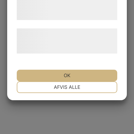
tjenester. Ved at klikke på 'OK' giver du
samtykke til disse formål.
Læs mere om vores brug af cookies og
behandling af persondata på vores
hjemmeside.
OK
NØDVENDIGE
PRÆFERENCER
AFVIS ALLE
MARKETING
STATISTIK