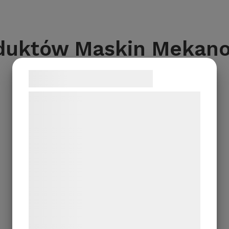
oduktów Maskin Mekan
Samtykke til cookies
Vi og vores samarbejdspartnere bruger
teknologier, herunder cookies, til at
indsamle oplysninger om dig til forskellige
formål, herunder: Tilpasning af annoncering,
bedre brugeroplevelse, funktionalitet,
statistik og marketing. Disse oplysninger
kan blive delt med annoncerings- og
analysepartnere, som kan kombinere dem
med data, du tidligere har givet dem eller
de har indsamlet gennem din brug af deres