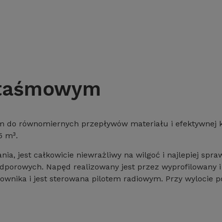
m taśmowym
ym do równomiernych przepływów materiału i efektywnej 
5 m³
.
ia, jest całkowicie niewrażliwy na wilgoć i najlepiej spr
odporowych
.
Napęd realizowany jest przez wyprofilowany
ownika i jest sterowana pilotem radiowym
.
Przy wylocie p