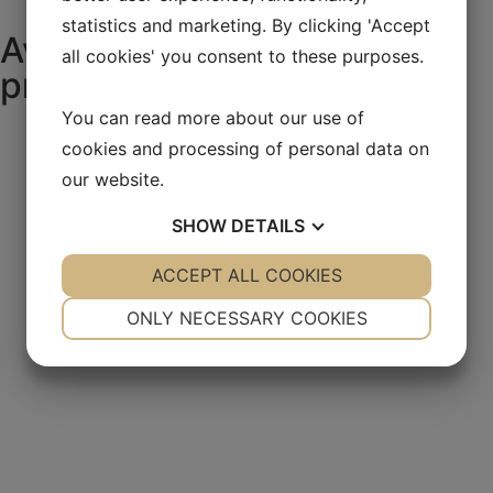
statistics and marketing. By clicking 'Accept
Avantages de tous les
all cookies' you consent to these purposes.
produits Maskin Mekano
You can read more about our use of
cookies and processing of personal data on
our website.
SHOW
DETAILS
YES
ACCEPT ALL COOKIES
NO
YES
NO
NECESSARY
PREFERENCES
ONLY NECESSARY COOKIES
YES
NO
YES
NO
MARKETING
STATISTICS