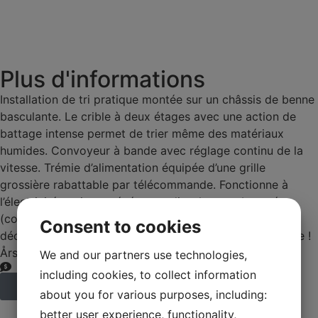
Plus d'informations
Installation de tri pratique montée sur un châssis de benne
basculante. Le crible à deux étages avec une action de
battage intense permet de trier même des matériaux
humides. Convoyeur à bande avec réglage continu de la
vitesse. Trémie d’alimentation équipée d’une grille
grossière rabattable par télécommande. Fonctionne à
l’électricité, mais un générateur diesel est embarqué
(consommation de 3 l/h). Trois convoyeurs de
Consent to cookies
déchargement rabattables. Parfait pour la terre végétale !
Årsmodell: 2020
We and our partners use technologies,
including cookies, to collect information
Commander une machine
about you for various purposes, including:
better user experience, functionality,