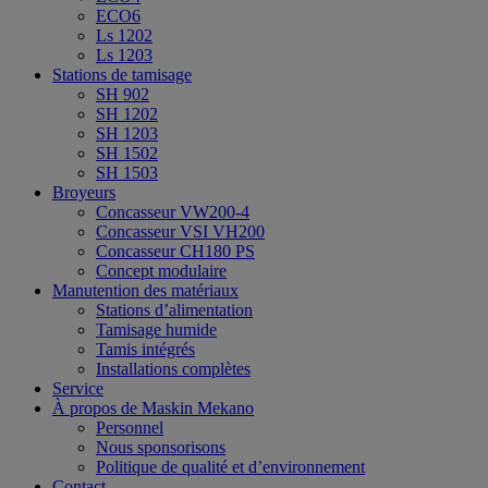
ECO6
Ls 1202
Ls 1203
Stations de tamisage
SH 902
SH 1202
SH 1203
SH 1502
SH 1503
Broyeurs
Concasseur VW200-4
Concasseur VSI VH200
Concasseur CH180 PS
Concept modulaire
Manutention des matériaux
Stations d’alimentation
Tamisage humide
Tamis intégrés
Installations complètes
Service
À propos de Maskin Mekano
Personnel
Nous sponsorisons
Politique de qualité et d’environnement
Contact