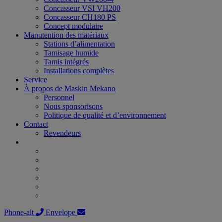
Concasseur VSI VH200
Concasseur CH180 PS
Concept modulaire
Manutention des matériaux
Stations d’alimentation
Tamisage humide
Tamis intégrés
Installations complètes
Service
À propos de Maskin Mekano
Personnel
Nous sponsorisons
Politique de qualité et d’environnement
Contact
Revendeurs
Phone-alt
Envelope