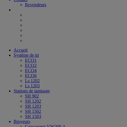
Revendeurs
Accueil
Système de tri
ECO1
ECO2
ECO4
ECO6
Ls 1202
Ls 1203
Stations de tamisage
SH 902
SH 1202
SH 1203
SH 1502
SH 1503
Broyeurs
Concasseur VW200-4