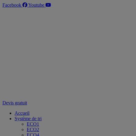
Aller
Facebook
Youtube
au
contenu
Devis gratuit
Accueil
Système de tri
ECO1
ECO2
ECO4