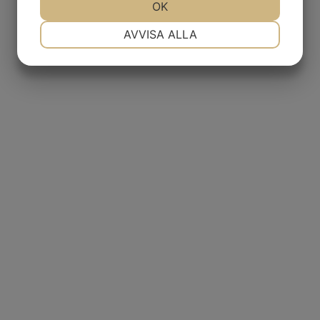
JA
NEJ
OK
JA
NEJ
NÖDVÄNDIG
INSTÄLLNINGAR
AVVISA ALLA
JA
NEJ
JA
NEJ
MARKNADSFÖRING
STATISTIK