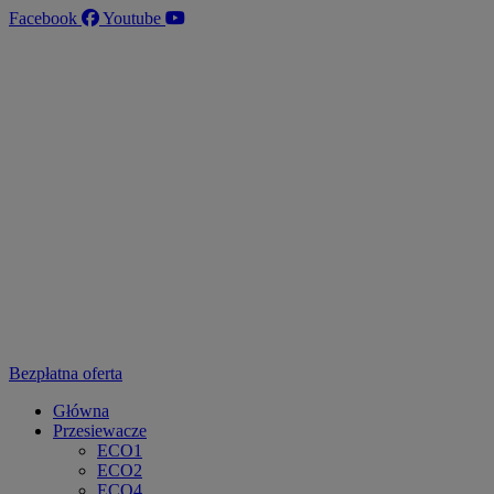
Przejdź
Facebook
Youtube
do
treści
Bezpłatna oferta
Główna
Przesiewacze
ECO1
ECO2
ECO4