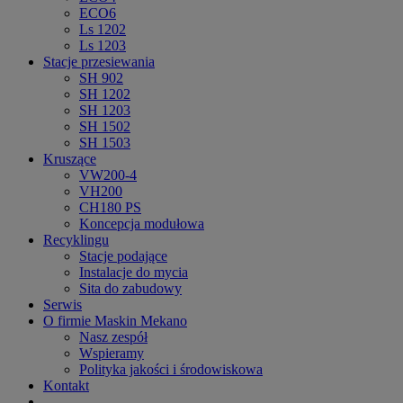
ECO6
Ls 1202
Ls 1203
Stacje przesiewania
SH 902
SH 1202
SH 1203
SH 1502
SH 1503
Kruszące
VW200-4
VH200
CH180 PS
Koncepcja modułowa
Recyklingu
Stacje podające
Instalacje do mycia
Sita do zabudowy
Serwis
O firmie Maskin Mekano
Nasz zespół
Wspieramy
Polityka jakości i środowiskowa
Kontakt