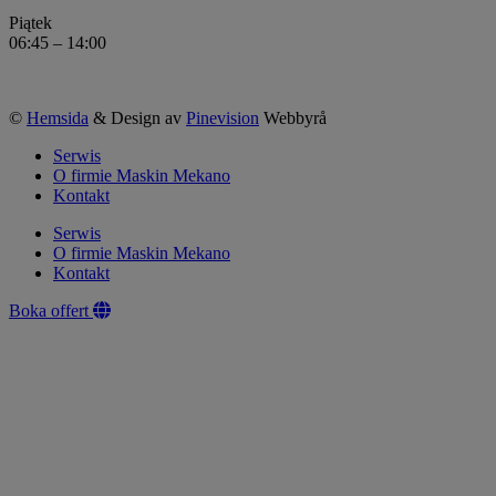
Piątek
06:45 – 14:00
©
Hemsida
& Design av
Pinevision
Webbyrå
Serwis
O firmie Maskin Mekano
Kontakt
Serwis
O firmie Maskin Mekano
Kontakt
Boka offert