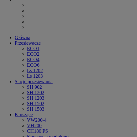
Główna
Przesiewacze
ECO1
ECO2
ECO4
ECO6
Ls 1202
Ls 1203
Stacje przesiewania
SH 902
SH 1202
SH 1203
SH 1502
SH 1503
Kruszące
VW200-4
VH200
CH180 PS
Koncepcja modułowa