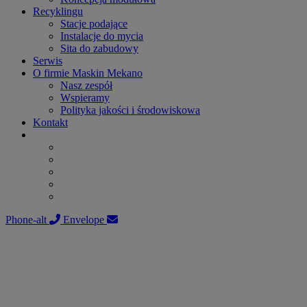
Recyklingu
Stacje podające
Instalacje do mycia
Sita do zabudowy
Serwis
O firmie Maskin Mekano
Nasz zespół
Wspieramy
Polityka jakości i środowiskowa
Kontakt
Phone-alt
Envelope