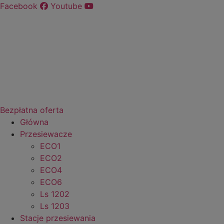
Przejdź
Facebook
Youtube
do
treści
Bezpłatna oferta
Główna
Przesiewacze
ECO1
ECO2
ECO4
ECO6
Ls 1202
Ls 1203
Stacje przesiewania