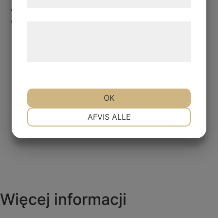
samtykke til disse formål.
+46 (0)36-317400
info@maskinmekano.se
Læs mere om vores brug af cookies og
behandling af persondata på vores
hjemmeside.
OK
NØDVENDIGE
PRÆFERENCER
AFVIS ALLE
MARKETING
STATISTIK
Więcej informacji