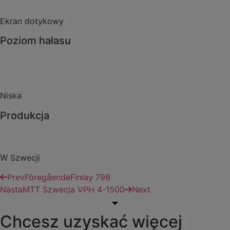
Ekran dotykowy
Poziom hałasu
Niska
Produkcja
W Szwecji
Prev
Föregående
Finlay 798
Nästa
MTT Szwecja VPH 4-1500
Next
Chcesz uzyskać więcej