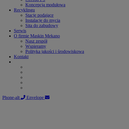
Koncepcja modułowa
Recyklingu
Stacje podające
Instalacje do mycia
Sita do zabudowy
Serwis
O firmie Maskin Mekano
Nasz zespół
Wspieramy
Polityka jakości i środowiskowa
Kontakt
Phone-alt
Envelope