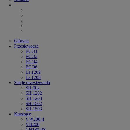
Główna
Przesiewacze
ECO1
ECO2
ECO4
ECO6
Ls 1202
Ls 1203
Stacje przesiewania
SH 902
SH 1202
SH 1203
SH 1502
SH 1503
Kruszące
VW200-4
VH200
CH180 PS