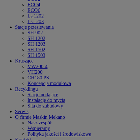
ECO4
ECO6
Ls 1202
Ls 1203
Stacje przesiewania
SH 902
SH 1202
SH 1203
SH 1502
SH 1503
Kruszące
VW200-4
VH200
CH180 PS
Koncepcja modułowa
Recyklingu
Stacje podające
Instalacje do mycia
Sita do zabudowy
Serwis
O firmie Maskin Mekano
Nasz zespół
Wspieramy
Polityka jakości i środowiskowa
Kontakt