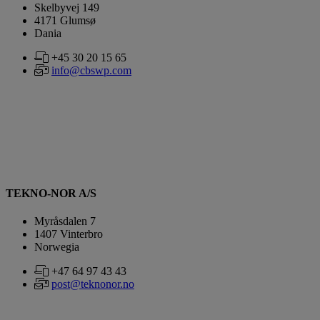
Skelbyvej 149
4171 Glumsø
Dania
+45 30 20 15 65
info@cbswp.com
TEKNO-NOR A/S
Myråsdalen 7
1407 Vinterbro
Norwegia
+47 64 97 43 43
post@teknonor.no