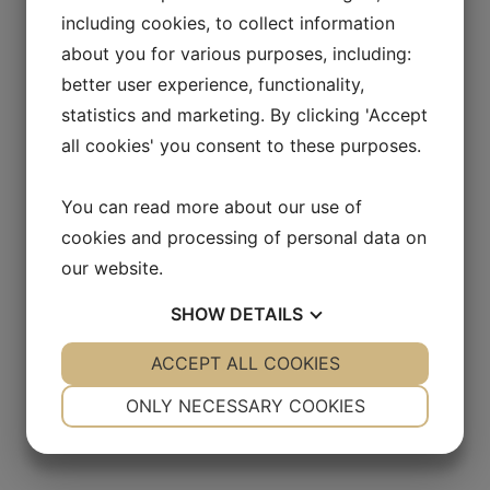
including cookies, to collect information
about you for various purposes, including:
better user experience, functionality,
statistics and marketing. By clicking 'Accept
all cookies' you consent to these purposes.
You can read more about our use of
cookies and processing of personal data on
our website.
SHOW
DETAILS
YES
ACCEPT ALL COOKIES
NO
YES
NO
NECESSARY
PREFERENCES
ONLY NECESSARY COOKIES
YES
NO
YES
NO
MARKETING
STATISTICS