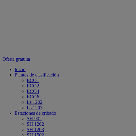
Oferta gratuita
Inicio
Plantas de clasificación
ECO1
ECO2
ECO4
ECO6
Ls 1202
Ls 1203
Estaciones de cribado
SH 902
SH 1202
SH 1203
SH 1502