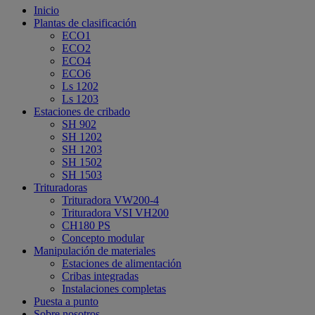
Inicio
Plantas de clasificación
ECO1
ECO2
ECO4
ECO6
Ls 1202
Ls 1203
Estaciones de cribado
SH 902
SH 1202
SH 1203
SH 1502
SH 1503
Trituradoras
Trituradora VW200-4
Trituradora VSI VH200
CH180 PS
Concepto modular
Manipulación de materiales
Estaciones de alimentación
Cribas integradas
Instalaciones completas
Puesta a punto
Sobre nosotros