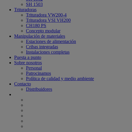
SH 1503
Trituradoras
Trituradora VW200-4
Trituradora VSI VH200
CH180 PS
Concepto modular
Manipulación de materiales
Estaciones de alimentación
Cribas integradas
Instalaciones completas
Puesta a punto
Sobre nosotros
Personal
Patrocinamos
Política de calidad y medio ambiente
Contacto
Distribuidores