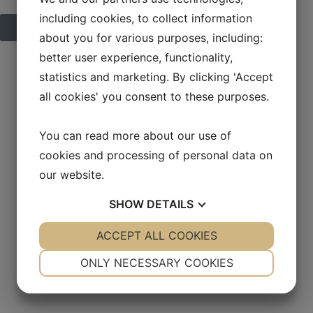
including cookies, to collect information
Calcula tu ahorro con la propulsión eléctrica
about you for various purposes, including:
better user experience, functionality,
statistics and marketing. By clicking 'Accept
all cookies' you consent to these purposes.
Pisos
Superficie de
cribado
You can read more about our use of
cookies and processing of personal data on
our website.
3
1,8 x 5,2
SHOW
DETAILS
YES
ACCEPT ALL COOKIES
NO
YES
NO
Peso
Transporte
NECESSARY
PREFERENCES
ONLY NECESSARY COOKIES
YES
NO
YES
NO
MARKETING
STATISTICS