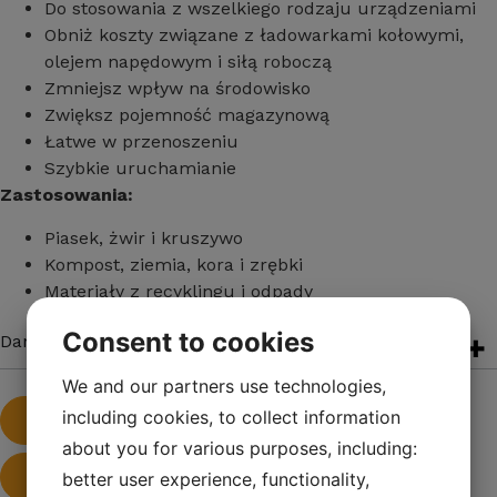
Do stosowania z wszelkiego rodzaju urządzeniami
Obniż koszty związane z ładowarkami kołowymi,
olejem napędowym i siłą roboczą
Zmniejsz wpływ na środowisko
Zwiększ pojemność magazynową
Łatwe w przenoszeniu
Szybkie uruchamianie
Zastosowania:
Piasek, żwir i kruszywo
Kompost, ziemia, kora i zrębki
Materiały z recyklingu i odpady
Consent to cookies
Dane techniczne
We and our partners use technologies,
including cookies, to collect information
Bezpłatna oferta
about you for various purposes, including:
better user experience, functionality,
Pobierz broszurę