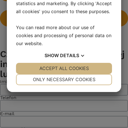
statistics and marketing. By clicking 'Accept
all cookies' you consent to these purposes.
Oblicz swoje oszczędności dzięki napędowi
elektrycznemu
You can read more about our use of
cookies and processing of personal data on
our website.
Czy chcesz otrzymać więcej
SHOW
DETAILS
informacji o ECO1, ofertę
YES
ACCEPT ALL COOKIES
NO
YES
NO
lub propozycję leasingu?
NECESSARY
PREFERENCES
ONLY NECESSARY COOKIES
Imię i nazwisko
YES
NO
YES
NO
MARKETING
STATISTICS
Telefon
E-mail