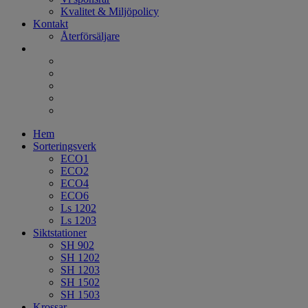
Kvalitet & Miljöpolicy
Kontakt
Återförsäljare
Hem
Sorteringsverk
ECO1
ECO2
ECO4
ECO6
Ls 1202
Ls 1203
Siktstationer
SH 902
SH 1202
SH 1203
SH 1502
SH 1503
Krossar