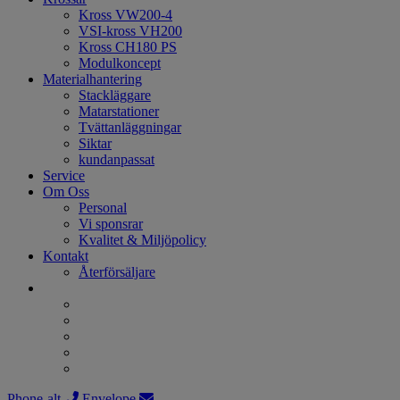
Kross VW200-4
VSI-kross VH200
Kross CH180 PS
Modulkoncept
Materialhantering
Stackläggare
Matarstationer
Tvättanläggningar
Siktar
kundanpassat
Service
Om Oss
Personal
Vi sponsrar
Kvalitet & Miljöpolicy
Kontakt
Återförsäljare
Phone-alt
Envelope