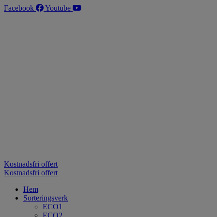
Hoppa
Facebook
Youtube
till
innehåll
Kostnadsfri offert
Kostnadsfri offert
Hem
Sorteringsverk
ECO1
ECO2