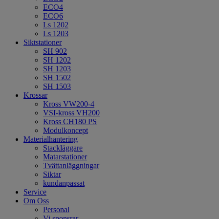
ECO4
ECO6
Ls 1202
Ls 1203
Siktstationer
SH 902
SH 1202
SH 1203
SH 1502
SH 1503
Krossar
Kross VW200-4
VSI-kross VH200
Kross CH180 PS
Modulkoncept
Materialhantering
Stackläggare
Matarstationer
Tvättanläggningar
Siktar
kundanpassat
Service
Om Oss
Personal
Vi sponsrar